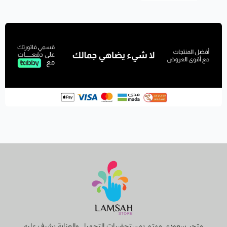
متجر سعودي مهتم بمستحضرات التجميل والعناية يشرف عليه