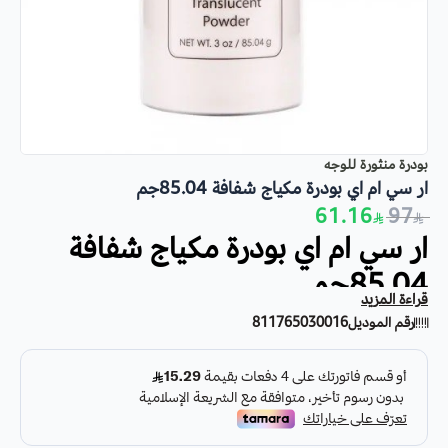
بودرة منثورة للوجه
ار سي ام اي بودرة مكياج شفافة 85.04جم
61.16
97
ار سي ام اي بودرة مكياج شفافة
85.04جم
قراءة المزيد
بودرة منثورة للوجه تتميز بقوامها الخفيف والشفاف، حيث تمنح البشرة
رقم الموديل
811765030016
ملمسًا ناعمًا كالحرير.
تعمل البودرة على تحقيق تغطية مثالية للبشرة مع المحافظة على تألقها
الطبيعي. كما تساعد في تثبيت مكياج الوجه.
تتميز بانخفاض محتواها من المواد الحافظة و
العطور
، حيث تتناسب مع