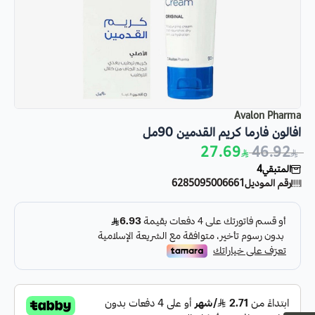
Avalon Pharma
افالون فارما كريم القدمين 90مل
27.69
46.92
المتبقي
4
رقم الموديل
6285095006661