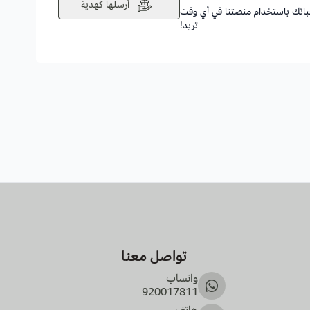
أرسلها كهدية
أحبائك باستخدام منصتنا في أي وقت
تريد!
تواصل معنا
واتساب
920017811