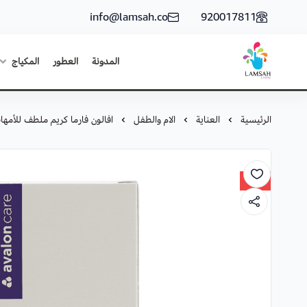
info@lamsah.co
920017811
المدونة
العطور
المكياج
لمسة ستور
الرئيسية
العناية
الام والطفل
افالون فارما كريم ملطف للأمهات 
31%