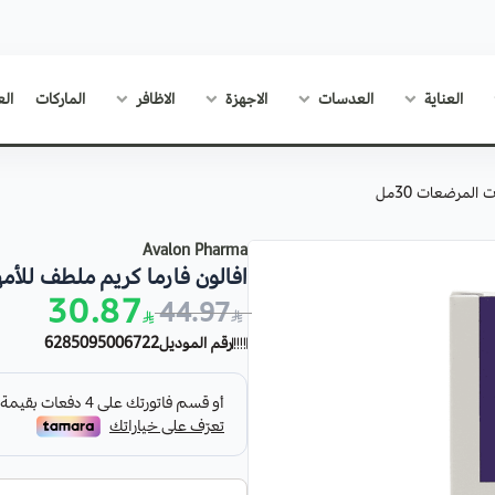
العناية
العدسات
الاجهزة
الاظافر
الماركات
الع
المرضعات 30مل
Avalon Pharma
افالون فارما كريم ملطف للأمها
30.87
44.97
رقم الموديل
6285095006722