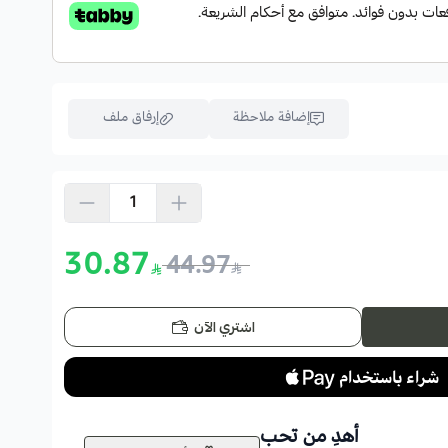
إضافة ملاحظة
إرفاق ملف
اسحب و افلت الملف هنا
استعراض
30.87
44.97
اشتري الآن
أهدِ من تحب