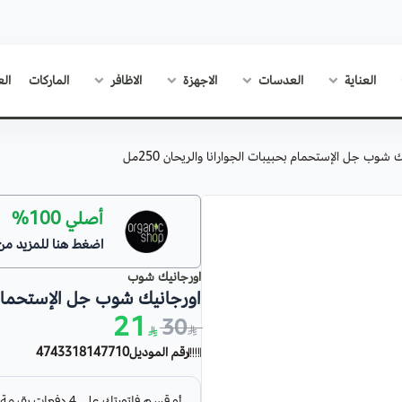
العناية
العدسات
الاجهزة
الاظافر
الماركات
الع
 شوب جل الإستحمام بحبيبات الجوارانا والريحان 250مل
أصلي 100%
اضغط هنا للمزيد من
اورجانيك شوب
اورجانيك شوب جل الإستحمام بحبي
21
30
رقم الموديل
4743318147710