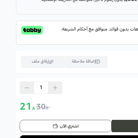
إضافة ملاحظة
إرفاق ملف
اسحب و افلت الملف هنا
استعراض
21
30
اشتري الآن