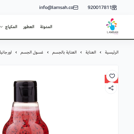
info@lamsah.co
920017811
المدونة
العطور
المكياج
لمسة ستور
الرئيسية
العناية
العناية بالجسم
غسول الجسم
اورجانيك
30%