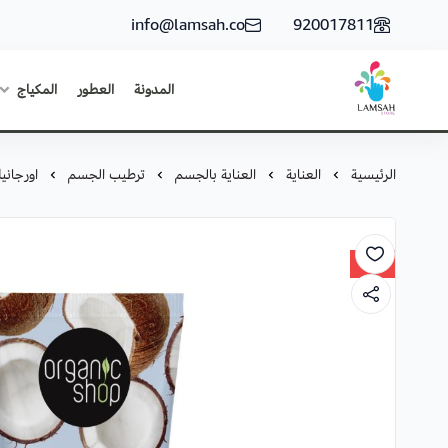
info@lamsah.co
920017811
المدونة
العطور
المكياج
لمسة ستور
الرئيسية
العناية
العناية بالجسم
ترطيب الجسم
اورجاني
30%