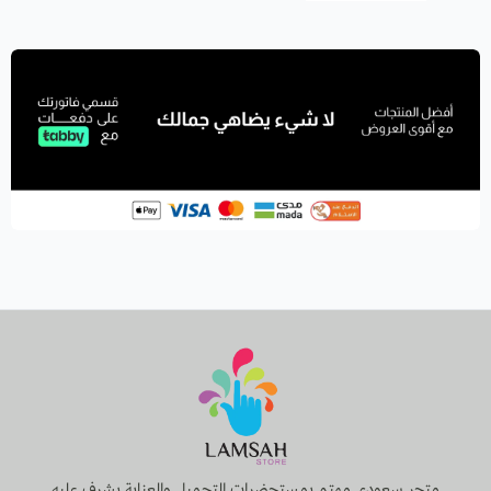
متجر سعودي مهتم بمستحضرات التجميل والعناية يشرف عليه