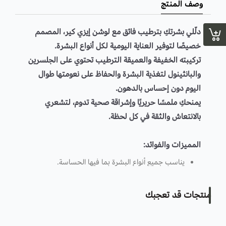
وصف المنتج
لأفضل النتائج، استخدميه بانتظام صباحًا ومساءً.
استعراض
دلّلي بشرتكِ بترطيب فائق مع
لوشن إيزي كير
، المصمم
خصيصًا لتوفير العناية اليومية لكل أنواع البشرة.
تركيبته الخفيفة والعميقة الترطيب تحتوي على
الجلسرين
والبانثينول
لتغذية البشرة والحفاظ على نعومتها طوال
اليوم دون إحساس بالدهون.
يمنحكِ ملمسًا حريريًا وإشراقة صحية تدوم، لتشعري
بالانتعاش والثقة في كل لحظة.
المميزات والفوائد:
يناسب جميع أنواع البشرة بما فيها الحساسة.
يرطب بعمق ويحافظ على نعومة البشرة طوال اليوم.
غني بالعناصر المغذية مثل
الجلسرين
و
البانثينول
.
منتجات قد تعجبك
قوام خفيف سريع الامتصاص لا يترك ملمسًا دهنيًا.
مثالي للاستخدام اليومي بعد الاستحمام أو قبل النوم.