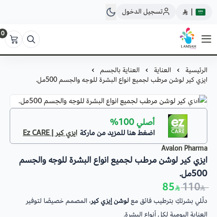
تسجيل الدخول
|
0
لمسة ستور
الرئيسية
العناية
العناية بالجسم
ايزي كير لوشن مرطب لجميع انواع البشرة للوجه والجسم 500مل.
New
أصلي 100%
اضغط هنا للمزيد من ماركة
ايزي كير | Ez CARE
Avalon Pharma
ايزي كير لوشن مرطب لجميع انواع البشرة للوجه والجسم
500مل.
85
110
دلّلي بشرتكِ بترطيب فائق مع
لوشن إيزي كير
، المصمم خصيصًا لتوفير
العناية اليومية لكل أنواع البشرة.