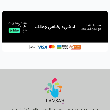
متجر سعودي مهتم بمستحضرات التجميل والعناية يشرف عليه