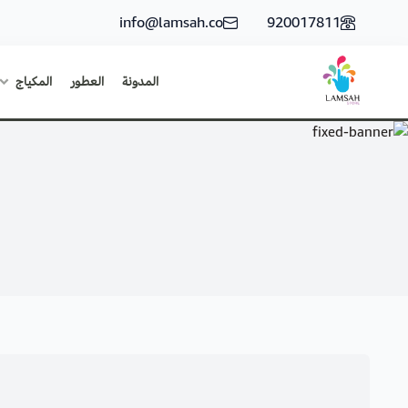
info@lamsah.co
920017811
المدونة
العطور
المكياج
لمسة ستور