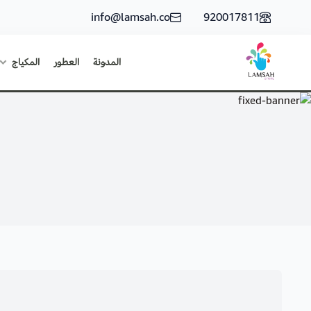
info@lamsah.co
920017811
المدونة
العطور
المكياج
لمسة ستور