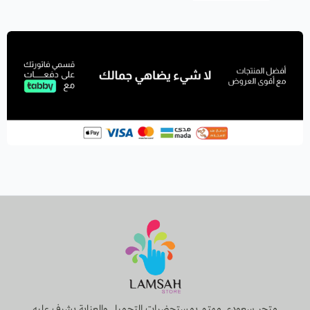
متجر سعودي مهتم بمستحضرات التجميل والعناية يشرف عليه