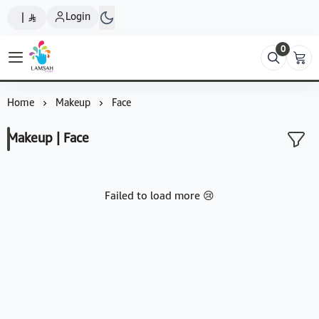
Login
|
0
Lamsah Store
Home
Makeup
Face
Makeup | Face
Failed to load more 😢