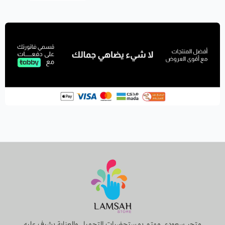
متجر سعودي مهتم بمستحضرات التجميل والعناية يشرف عليه