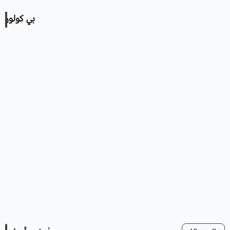
بي كولور