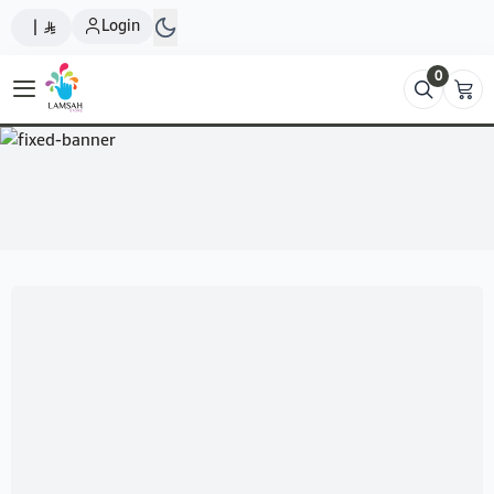
Login
|
0
Lamsah Store