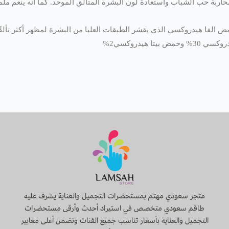
اربة حب الشباب واستعادة لون البشرة المتألق الموحد. كما أنه ينعم م
 الفا هيدروكسي الذي يقشر الطبقات العليا من البشرة لمظهر أكثر تألقًا
 هيدروكسي2%
متجر سعودي مهتم بمستحضرات التجميل والعناية يشرف عليه
طاقم سعودي متخصص في استيراد أحدث وأرقى مستحضرات
التجميل والعناية بأسعار تناسب جميع الفئات ونضمن أعلى معايير