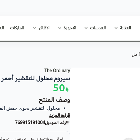
العناية
العدسات
الاجهزة
الاظافر
الماركات
الع
The Ordinary
سيروم محلول للتقشير أحمر من ذا
50
وصف المنتج
محلول التقشير يحوي حمض الفا هيدروكسي 30% وحمض بيتا هي
قراءة المزيد
يقوم هذا المستحضر بتقشير عد
رقم الموديل
769915191004
المتألق الموحد. كما أنه ينعم 
المنتظم.