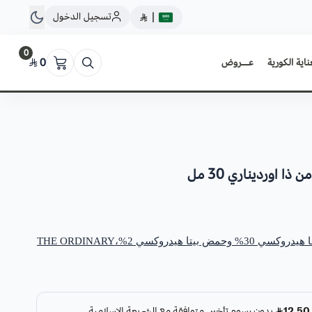
تسجيل الدخول
|
0
ناية الكورية
عــروض
0
 اورديناري 30 مل
دروكسي 2%،THE ORDINARY
ة طبقات من البشرة لمحاربة حب الشباب واستعادة لون البشرة
ملمس الجلد ويخفف من مظهر الخطوط الرفيعة مع الاستخدام