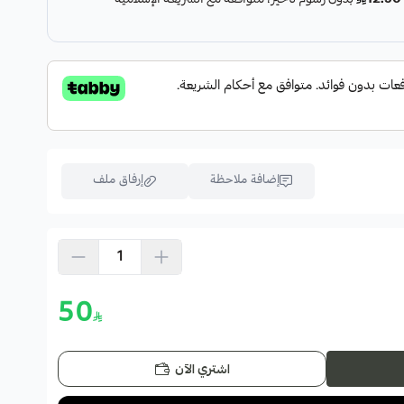
الطرطريك واللبنيك: حمض الفا هيدروكسي الذي يقشر الطبقات
ًا ولون أفتح.
 الفا هيدروكسي 30% وحمض بيتا هيدروكسي2%
إضافة ملاحظة
إرفاق ملف
اسحب و افلت الملف هنا
استعراض
50
اشتري الآن