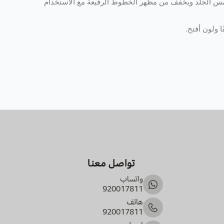
لمس الجلد ويخفف من مظهر الخطوط الرفيعة مع الاستخدام
 ولون أفتح.
تواصل معنا
واتساب
920017811
هاتف
920017811