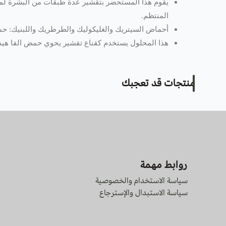
يقوم هذا المستحضر بتقشير عدة طبقات من البشرة لمح
المنتظم.
أحماض السيتريك والغليكوليك والطرطريك واللبنيك: حمض
هذا المحلول يستخدم كقناع تقشير يحوي حمض الفا هيدروكسي 30% وحمض بيتا
منتجات قد تعجبك
روابط مهمة
سياسة الاستخدام والخصوصية
سياسة الاستبدال والإسترجاع