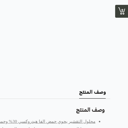
وصف المنتج
وصف المنتج
محلول التقشير يحوي حمض الفا هيدروكسي 30% وحمض بيتا هيدروكسي 2%،THE ORDINARY