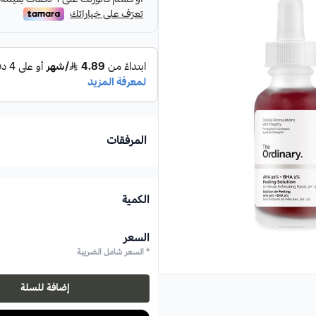
أحماض السيتريك والغليكوليك و
العليا من البشرة لمظهر أكثر تألق
هذا المحلول يستخدم كقناع تقشير يحوي حمض
المرفقات
الكمية
السعر
* السعر شامل الضريبة
إضافة للسلة