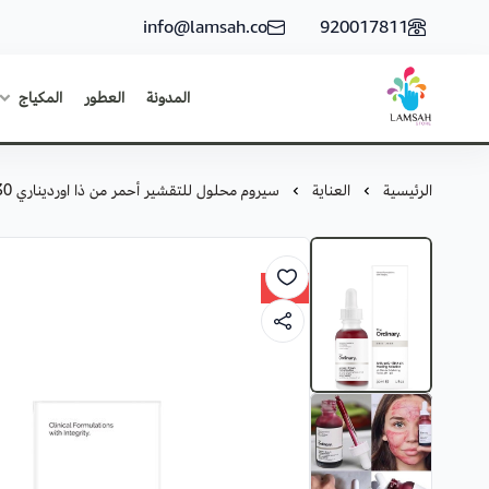
info@lamsah.co
920017811
المدونة
العطور
المكياج
لمسة ستور
الرئيسية
العناية
سيروم محلول للتقشير أحمر من ذا اورديناري 30 مل
New