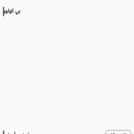
بي كولور