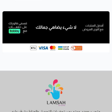
متجر سعودي مهتم بمستحضرات التجميل والعناية يشرف عليه