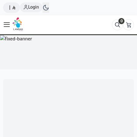
Login
|
0
Lamsah Store