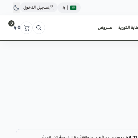
تسجيل الدخول
|
0
ناية الكورية
عــروض
0
30مل