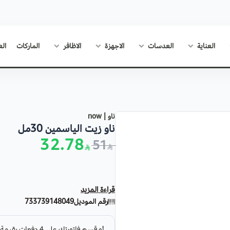
العناية
العدسات
الاجهزة
الاظافر
الماركات
الع
ناو | now
ناو زيت الياسمين 30مل
32.78
51
قراءة المزيد
رقم الموديل
733739148049
زيت الياسمين من ناو - 