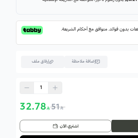
منعش يمنحك شعور بالراحة و الإسترخاء
لأخرى مثل زيت الجوجوبا و زيت العنب و زيت
اله كزيت عطري فواح
ئحة عطرية تبعث الراحة لجسمك
إضافة ملاحظة
إرفاق ملف
اسحب و افلت الملف هنا
استعراض
32.78
51
اشتري الآن