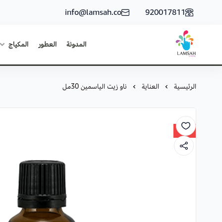
info@lamsah.co
920017811
المدونة
العطور
المكياج
لمسة ستور
الرئيسية
العناية
ناو زيت الياسمين 30مل
36%