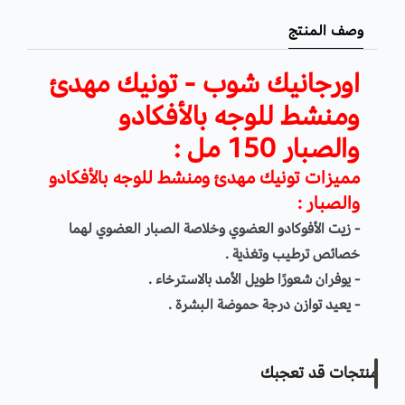
اسحب و افلت الملف هنا
وصف المنتج
استعراض
اورجانيك شوب - تونيك مهدئ
ومنشط للوجه بالأفكادو
والصبار 150 مل :
مميزات تونيك مهدئ ومنشط للوجه بالأفكادو
والصبار :
- زيت الأفوكادو العضوي وخلاصة الصبار العضوي لهما
خصائص ترطيب وتغذية .
- يوفران شعورًا طويل الأمد بالاسترخاء .
- يعيد توازن درجة حموضة البشرة .
- يعمل على انعاش الجلد .
- يساهم في تقليص حجم المسام .
منتجات قد تعجبك
- يحمي البشرة من الملوثات الخارجية والشوائب .