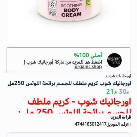
أصلي 100%
اضغط هنا للمزيد من ماركة
أورجانيك شوب |
organic shop
اورجانيك شوب
اورجانيك شوب كريم ملطف للجسم برائحة اللوتس 250مل
21
30
اورجانيك شوب - كريم ملطف
للجسم برائحة اللوتس 250 مل :
قراءة المزيد
مميزات كريم ملطف للجسم برائحة اللوتس :
رقم الموديل
4744183012417
- يتكون هذا الكريم الغني من مستخلص اللوتس العضوي .