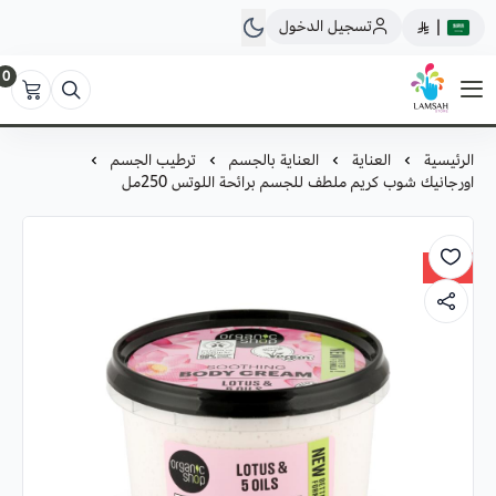
تسجيل الدخول
|
0
لمسة ستور
الرئيسية
العناية
العناية بالجسم
ترطيب الجسم
اورجانيك شوب كريم ملطف للجسم برائحة اللوتس 250مل
30%