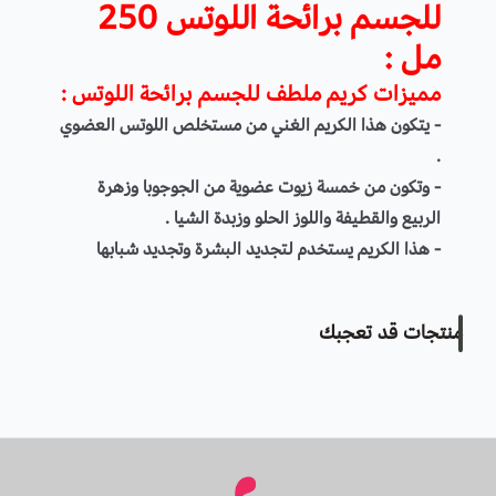
للجسم برائحة اللوتس 250
مل :
مميزات كريم ملطف للجسم برائحة اللوتس :
- يتكون هذا الكريم الغني من مستخلص اللوتس العضوي
.
- وتكون من خمسة زيوت عضوية من الجوجوبا وزهرة
الربيع والقطيفة واللوز الحلو وزبدة الشيا .
- هذا الكريم يستخدم لتجديد البشرة وتجديد شبابها
وجعلها ناعمة وطرية .
- يعطي الجسم رائحة الورد العبقة .
منتجات قد تعجبك
طريقة الاستخدام :
افركي كمية صغيرة على بشرة جافة ونظيفة بحركة تدليك
خفيفة.