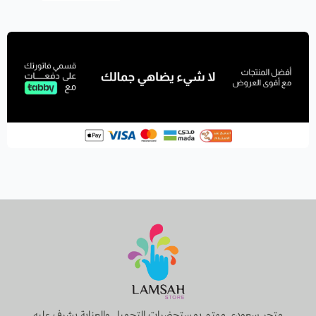
متجر سعودي مهتم بمستحضرات التجميل والعناية يشرف عليه