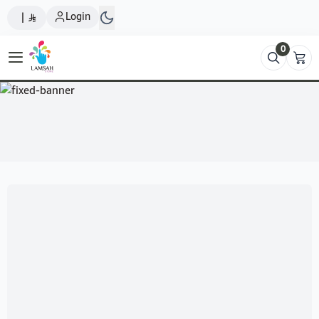
Login
|
0
Lamsah Store