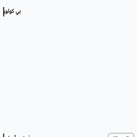
بي كولور