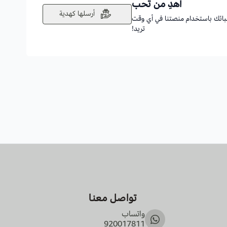
أهدِ من تحب
أرسلها كهدية
أحبائك باستخدام منصتنا في أي وقت
تريد!
تواصل معنا
واتساب
920017811