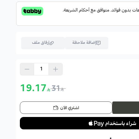
إضافة ملاحظة
إرفاق ملف
اسحب و افلت الملف هنا
استعراض
19.17
31
اشتري الآن