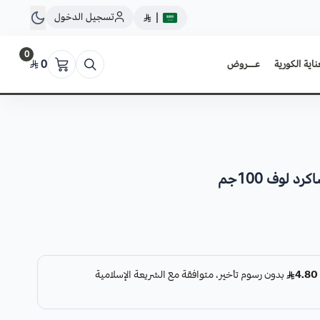
تسجيل الدخول
|
0
ناية الكورية
عــروض
0
 لوف 100جم